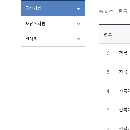
공지사항
총
6
건이 등록
자유게시판
번호
갤러리
6
전북
5
전북
4
전북
3
전북
2
전북