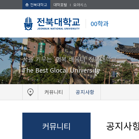
전북대학교
대학포털
오아시스
00학과
꿈을 키우는 '행복 배움터' 전북대학교
The Best Glocal University
커뮤니티
공지사항
공지사
커뮤니티