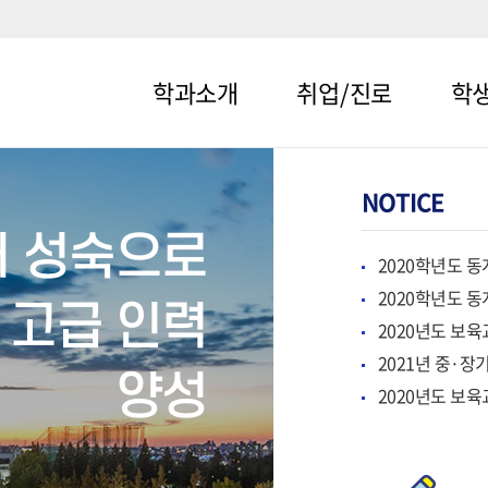
학과소개
취업/진로
학
메뉴1-1
메뉴2-1
메뉴3-
메뉴1-2
메뉴2-2
메뉴3-
어 성숙으로
2020학년도 동
2020학년도 동
 고급 인력
2020년도 보육
2021년 중·
양성
2020년도 보육