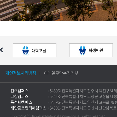
개인정보처리방침
이메일무단수집거부
전주캠퍼스
(54896) 전북특별자치도 전주시 덕진구 백제대로 5
고창캠퍼스
(56443) 전북특별자치도 고창군 고창읍 태봉로 36
특성화캠퍼스
(54596) 전북특별자치도 익산시 고봉로 79 (마동)
새만금프런티어캠퍼스
(54001) 전북특별자치도 군산시 산단남북로 177 
Copyright (c) Jeonbuk National University.
All rights reserved.