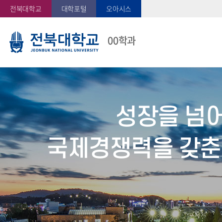
전북대학교
대학포털
오아시스
00학과
성장을 넘
국제경쟁력을 갖춘