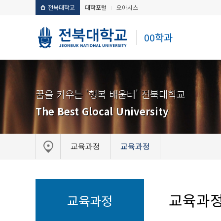
전북대학교
대학포털
오아시스
00학과
꿈을 키우는 '행복 배움터' 전북대학교
The Best Glocal University
교육과정
교육과정
교육과
교육과정